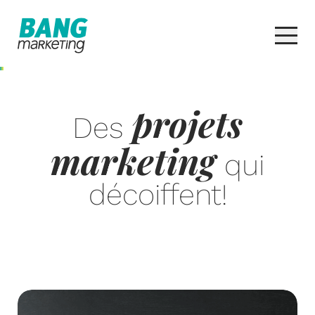
projets
Des
marketing
qui
décoiffent!