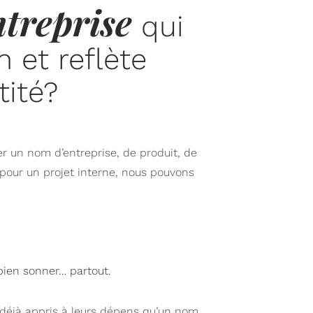
treprise
qui
 et reflète
tité?
er un nom d’entreprise, de produit, de
pour un projet interne, nous pouvons
bien sonner… partout.
 déjà appris à leurs dépens qu’un nom