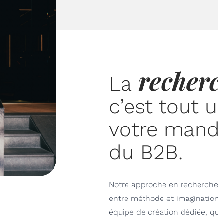
recher
La
c’est tout u
votre mand
du B2B.
Notre approche en recherche n
entre méthode et imaginatio
équipe de création dédiée, qui