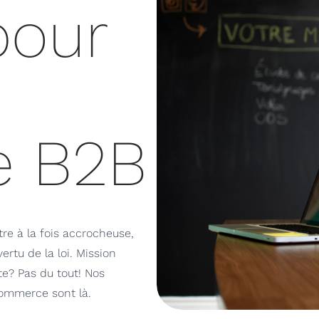
pour
e B2B
re à la fois accrocheuse,
ertu de la loi. Mission
te? Pas du tout! Nos
commerce sont là.