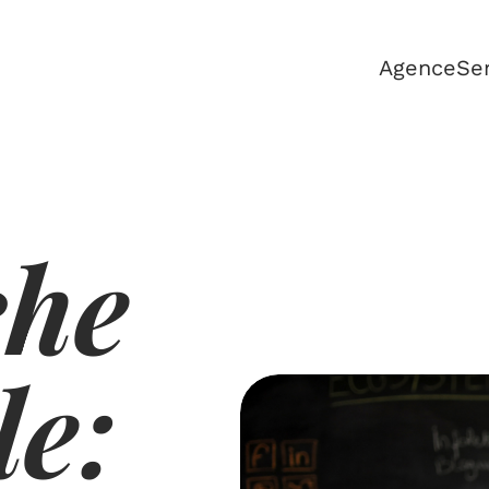
Agence
Se
che
e: