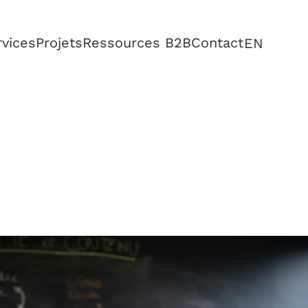
rvices
Projets
Ressources B2B
Contact
EN