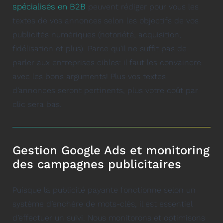
spécialisés en B2B
peuvent rédiger pour vous les
textes de vos annonces selon les objectifs de vos
publicités numériques (notoriété, acquisition,
fidélisation et plus). Parce qu’il ne suffit pas de
parler aux entreprises cibles: il faut les convaincre
avec les bons arguments! Plus vos textes
d’annonces seront pertinents, plus votre coût par
clic sera bas.
Gestion Google Ads et monitoring
des campagnes publicitaires
Puisque la publicité payante fonctionne selon un
système d’enchère de mots-clés, il est essentiel
d’effectuer un suivi. Nous monitorons et optimisons