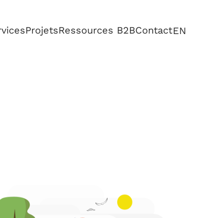
rvices
Projets
Ressources B2B
Contact
EN