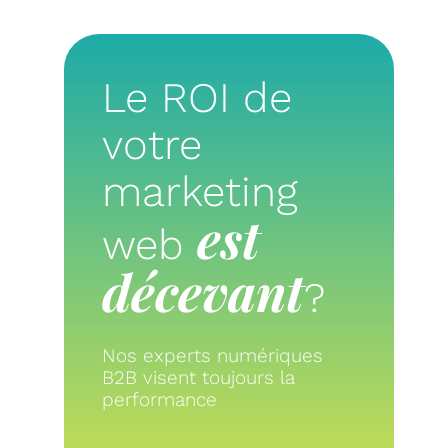
Le ROI de
votre
marketing
est
web
décevant
?
Nos experts numériques
B2B visent toujours la
performance