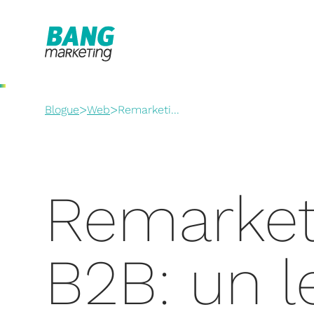
>
>
Blogue
Web
Remarketi...
Remarket
B2B: un l