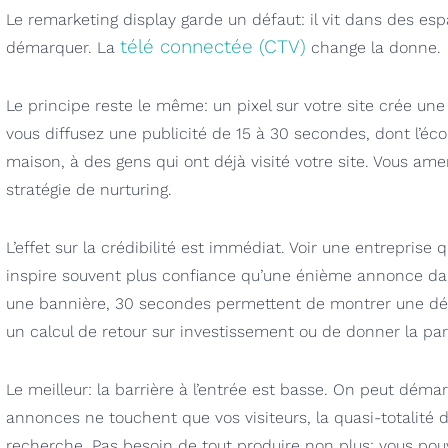
Le remarketing display garde un défaut: il vit dans des espa
télé connectée (CTV)
démarquer. La
change la donne.
Le principe reste le même: un pixel sur votre site crée une
vous diffusez une publicité de 15 à 30 secondes, dont l’éco
maison, à des gens qui ont déjà visité votre site. Vous ame
stratégie de nurturing.
L’effet sur la crédibilité est immédiat. Voir une entreprise q
inspire souvent plus confiance qu’une énième annonce dan
une bannière, 30 secondes permettent de montrer une démo
un calcul de retour sur investissement ou de donner la paro
Le meilleur: la barrière à l’entrée est basse. On peut déma
annonces ne touchent que vos visiteurs, la quasi-totalité
recherche. Pas besoin de tout produire non plus: vous pouv