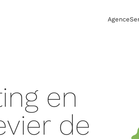
Agence
Se
ing en
evier de