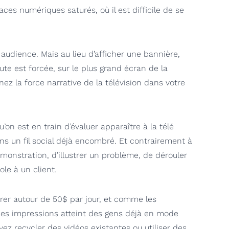
ces numériques saturés, où il est difficile de se
 audience. Mais au lieu d’afficher une bannière,
ute est forcée, sur le plus grand écran de la
nez la force narrative de la télévision dans votre
u’on est en train d’évaluer apparaître à la télé
s un fil social déjà encombré. Et contrairement à
nstration, d’illustrer un problème, de dérouler
le à un client.
rrer autour de 50$ par jour, et comme les
 des impressions atteint des gens déjà en mode
ez recycler des vidéos existantes ou utiliser des