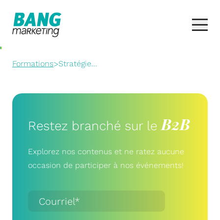
Formations
>
Stratégie...
B2B
Restez branché sur le
Explorez nos contenus et ne ratez aucune
occasion de participer à nos événements!