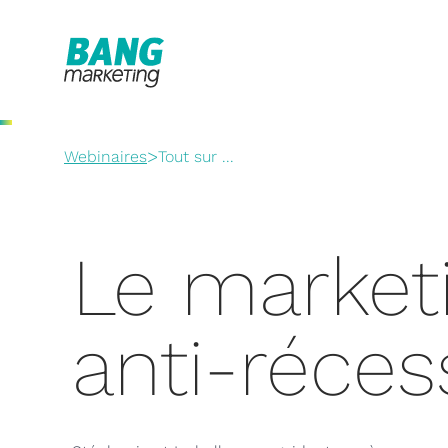
>
Webinaires
Tout sur ...
Le market
anti-réces