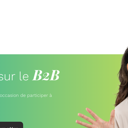
B2B
sur le
occasion de participer à