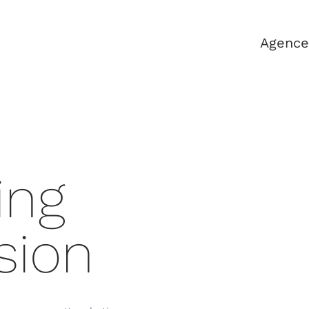
Agence
ing
sion