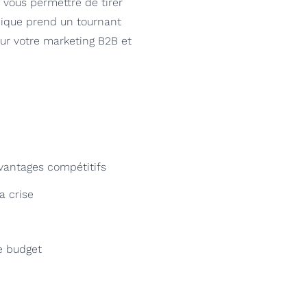
 vous permettre de tirer
mique prend un tournant
 sur votre marketing B2B et
avantages compétitifs
a crise
re budget