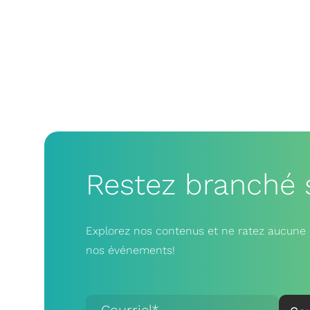
Restez branché 
Explorez nos contenus et ne ratez aucune 
nos événements!