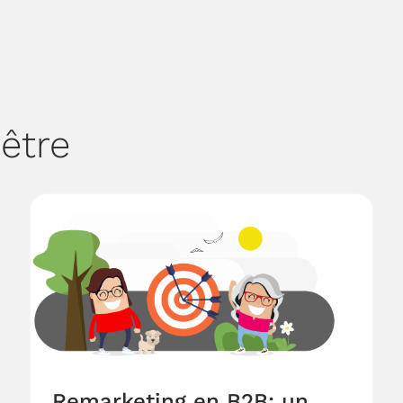
être
Remarketing en B2B: un