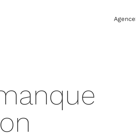
Agence
e manque
ion