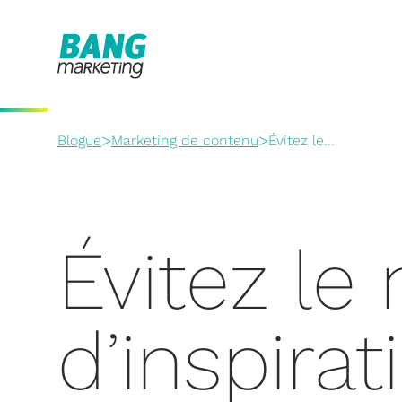
>
>
Blogue
Marketing de contenu
Évitez le...
Évitez l
d’inspirat