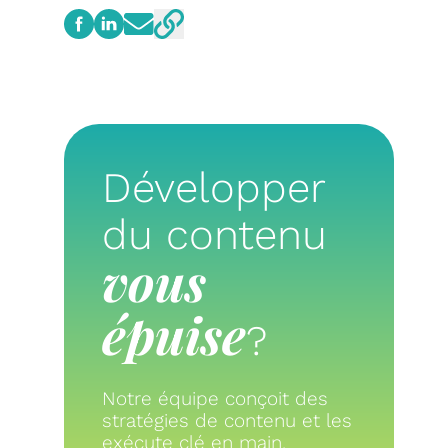
Développer
du contenu
vous
épuise
?
Notre équipe conçoit des
stratégies de contenu et les
exécute clé en main.