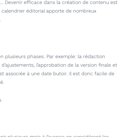
… Devenir efficace dans la création de contenu est
un calendrier éditorial apporte de nombreux
.
n plusieurs phases. Par exemple: la rédaction
d’ajustements, l’approbation de la version finale et
t associée à une date butoir. Il est donc facile de
é.
s.
vrir plusieurs mois à l’avance en considérant les