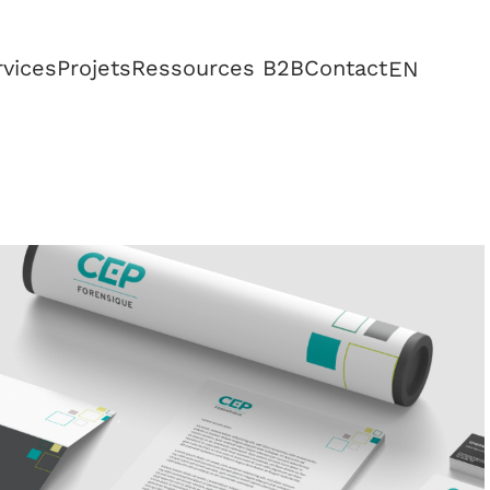
rvices
Projets
Ressources B2B
Contact
EN