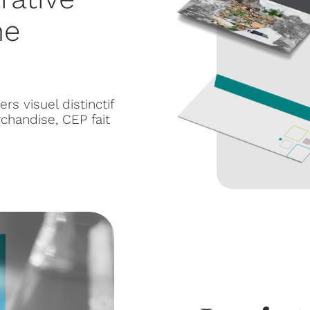
ne
s visuel distinctif
rchandise, CEP fait