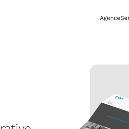
Agence
Se
rative