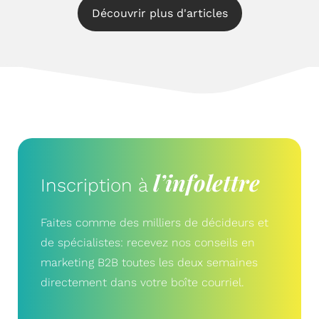
Découvrir plus d'articles
l’infolettre
Inscription à
Faites comme des milliers de décideurs et
de spécialistes: recevez nos conseils en
marketing B2B toutes les deux semaines
directement dans votre boîte courriel.