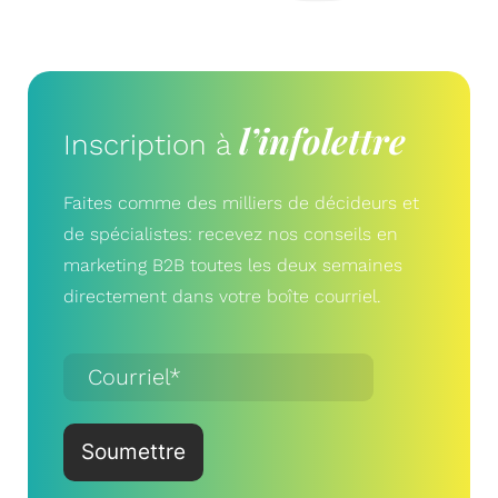
l’infolettre
Inscription à
Faites comme des milliers de décideurs et
de spécialistes: recevez nos conseils en
marketing B2B toutes les deux semaines
directement dans votre boîte courriel.