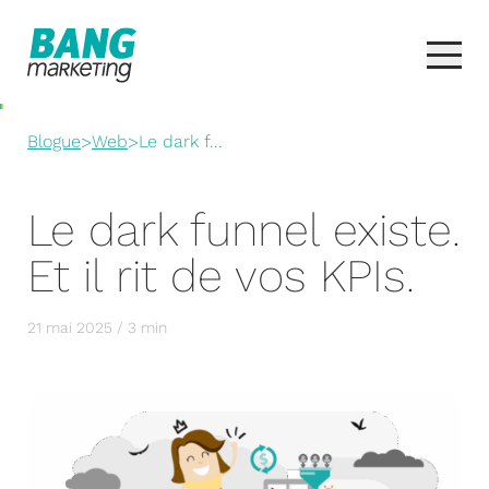
Blogue
>
Web
>
Le dark f...
Le dark funnel existe.
Et il rit de vos KPIs.
21 mai 2025 / 3 min