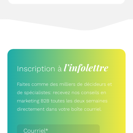
l’infolettre
Inscription à
Faites comme des milliers de décideurs et
de spécialistes: recevez nos conseils en
marketing B2B toutes les deux semaines
directement dans votre boîte courriel.