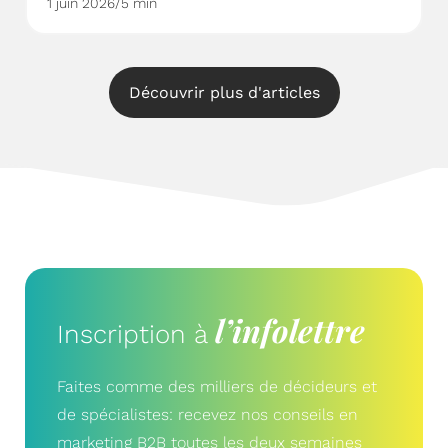
1 juin 2026
/
5 min
Découvrir plus d'articles
l’infolettre
Inscription à
Faites comme des milliers de décideurs et
de spécialistes: recevez nos conseils en
marketing B2B toutes les deux semaines