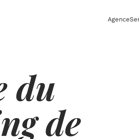
Agence
Se
e du
ng de