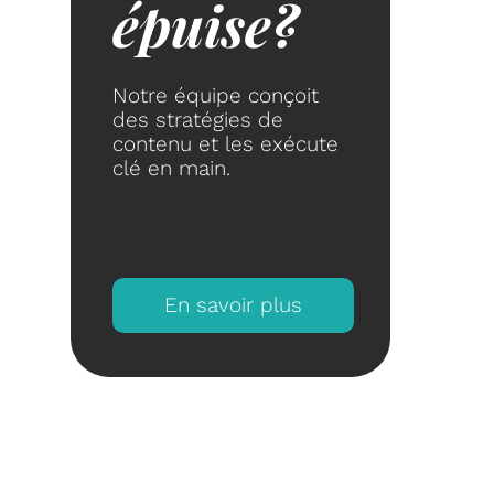
épuise?
Notre équipe conçoit
des stratégies de
contenu et les exécute
clé en main.
En savoir plus