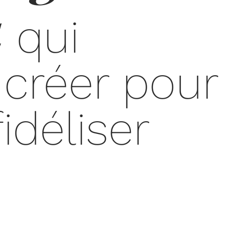
u
qui
 créer pour
fidéliser