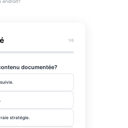
 endroit?
té
1/6
 contenu documentée?
suivie.
.
raie stratégie.