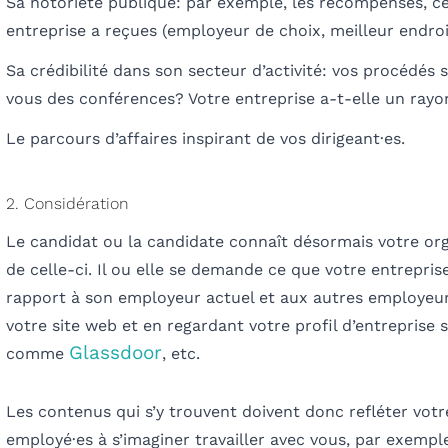
Sa notoriété publique: par exemple, les récompenses, ce
entreprise a reçues (employeur
de choix
, meilleur endroi
Sa crédibilité dans son secteur d’activité: vos procédés
vous des conférences? Votre entreprise a-t-elle un ray
Le parcours d’affaires inspirant de vos dirigeant·es.
2. Considération
Le
candidat
ou la candidate
connaît désormais votre orga
de celle-ci.
Il ou
elle
se demande ce que votre entreprise p
rapport à son employeur actuel et aux autres employeu
votre site web et en regardant votre profil d’entreprise 
Glassdoor
comme
, etc.
Les contenus qui s’y trouvent doivent donc refléter vot
employé·es à s’imaginer travailler avec vous, par exempl