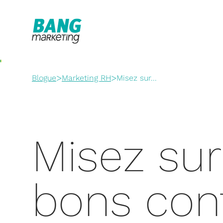
>
>
Blogue
Marketing RH
Misez sur...
Misez sur
bons con