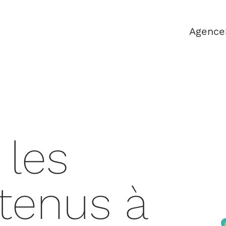
Agence
 les
tenus à