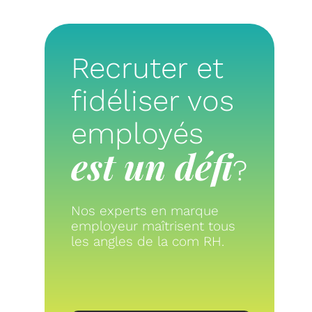
Recruter et
fidéliser vos
employés
est un défi
?
Nos experts en marque
employeur maîtrisent tous
les angles de la com RH.