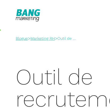
>
>
Blogue
Marketing RH
Outil de ...
Outil de
recrutem