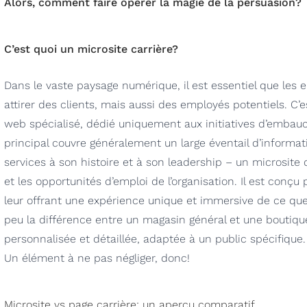
Alors, comment faire opérer la magie de la persuasion?
C’est quoi un microsite carrière?
Dans le vaste paysage numérique, il est essentiel que les 
attirer des clients, mais aussi des employés potentiels. C’es
web spécialisé, dédié uniquement aux initiatives d’embauc
principal couvre généralement un large éventail d’informat
services à son histoire et à son leadership – un microsite d
et les opportunités d’emploi de l’organisation. Il est conçu 
leur offrant une expérience unique et immersive de ce que c
peu la différence entre un magasin général et une boutiqu
personnalisée et détaillée, adaptée à un public spécifique. 
Un élément à ne pas négliger, donc!
Microsite vs page carrière: un aperçu comparatif