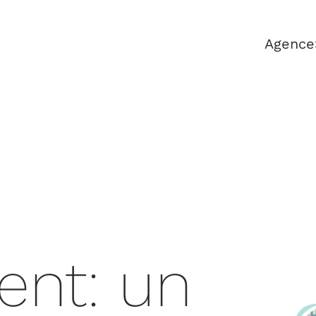
Agence
ent: un